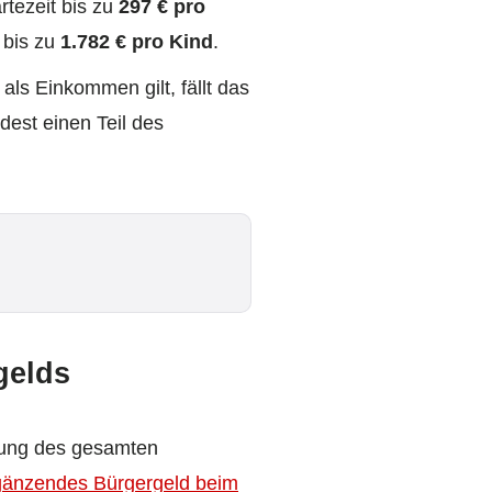
tezeit bis zu
297 € pro
 bis zu
1.782 € pro Kind
.
als Einkommen gilt, fällt das
est einen Teil des
gelds
kung des gesamten
rgänzendes Bürgergeld beim