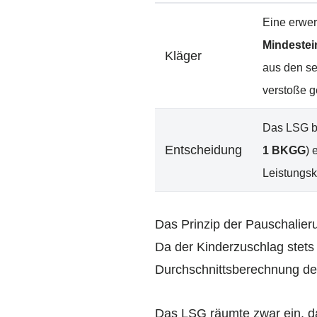
Eine erwer
Mindeste
Kläger
aus den se
verstoße 
Das LSG be
Entscheidung
1 BKGG
) 
Leistungsk
Das Prinzip der Pauschalieru
Da der Kinderzuschlag stets 
Durchschnittsberechnung des
Das LSG räumte zwar ein, das