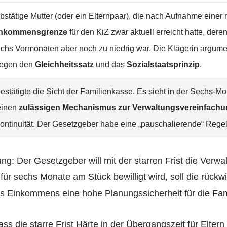
bstätige Mutter (oder ein Elternpaar), die nach Aufnahme einer 
inkommensgrenze
für den KiZ zwar aktuell erreicht hatte, dere
chs Vormonaten aber noch zu niedrig war. Die Klägerin argumen
gegen den
Gleichheitssatz
und das
Sozialstaatsprinzip
.
stätigte die Sicht der Familienkasse. Es sieht in der Sechs-Mo
einen
zulässigen Mechanismus zur Verwaltungsvereinfach
ontinuität. Der Gesetzgeber habe eine „pauschalierende“ Rege
ng: Der Gesetzgeber will mit der starren Frist die Verw
für sechs Monate am Stück bewilligt wird, soll die rückw
 Einkommens eine hohe Planungssicherheit für die Fami
s die starre Frist Härte in der Übergangszeit für Eltern