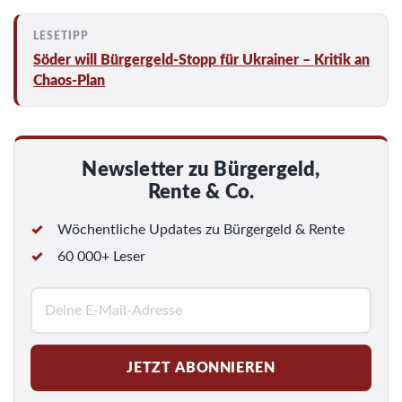
Söder will Bürgergeld-Stopp für Ukrainer – Kritik an
Chaos-Plan
Newsletter zu Bürgergeld,
Rente & Co.
Wöchentliche Updates zu Bürgergeld & Rente
60 000+ Leser
E
-
M
JETZT ABONNIEREN
a
i