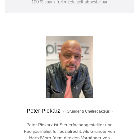
100 % spam-frei • jederzeit abbestellbar
l
*
Peter Piekarz
(
(Gründer & Chefredakteur)
)
Peter Piekarz ist Steuerfachangestellter und
Fachjournalist für Sozialrecht. Als Gründer von
HartzIV.org (dem direkten Vorgänger von