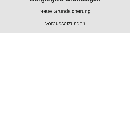
Neue Grundsicherung
Voraussetzungen
Rechner
Antrag
Auszahlungstermine
Mehr
Bürgergeld News
Bürgergeld Forum
Jobcenter
© 2006 - 2026 buergergeld.org