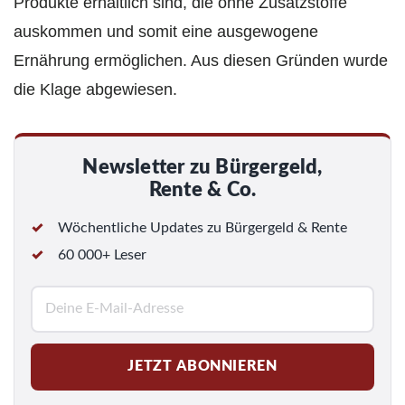
Produkte erhältlich sind, die ohne Zusatzstoffe
auskommen und somit eine ausgewogene
Ernährung ermöglichen. Aus diesen Gründen wurde
die Klage abgewiesen.
Newsletter zu Bürgergeld,
Rente & Co.
Wöchentliche Updates zu Bürgergeld & Rente
60 000+ Leser
E
-
M
JETZT ABONNIEREN
a
i