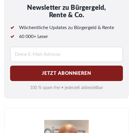
Newsletter zu Bürgergeld,
Rente & Co.
Wöchentliche Updates zu Bürgergeld & Rente
60 000+ Leser
E
-
M
JETZT ABONNIEREN
a
i
100 % spam-frei • jederzeit abbestellbar
l
*