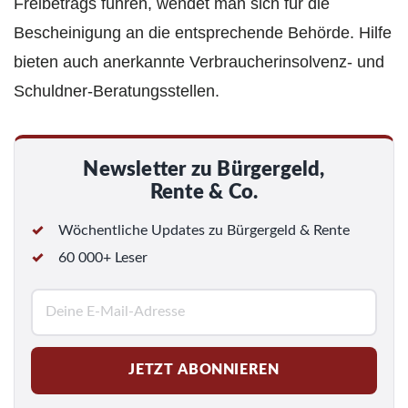
Freibetrags führen, wendet man sich für die
Bescheinigung an die entsprechende Behörde. Hilfe
bieten auch anerkannte Verbraucherinsolvenz- und
Schuldner-Beratungsstellen.
Newsletter zu Bürgergeld,
Rente & Co.
Wöchentliche Updates zu Bürgergeld & Rente
60 000+ Leser
E
-
M
JETZT ABONNIEREN
a
i