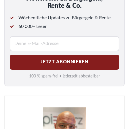
Rente & Co.
Wöchentliche Updates zu Bürgergeld & Rente
60 000+ Leser
E
-
M
JETZT ABONNIEREN
a
i
100 % spam-frei • jederzeit abbestellbar
l
*