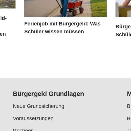
ld-
Ferienjob mit Bürgergeld: Was
Bürge
Schüler wissen müssen
ßen
Schül
Bürgergeld Grundlagen
M
Neue Grundsicherung
B
Voraussetzungen
B
Rechner
J