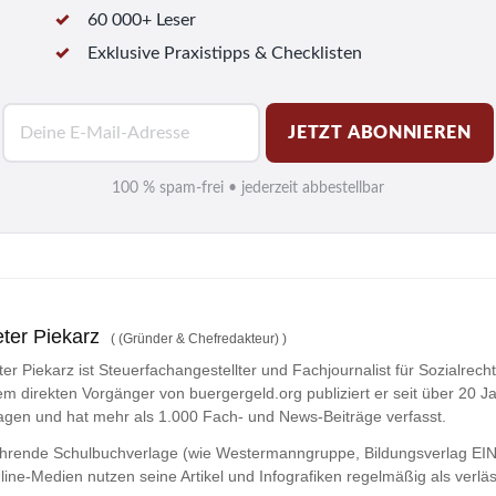
60 000+ Leser
Exklusive Praxistipps & Checklisten
E
JETZT ABONNIEREN
-
M
100 % spam-frei • jederzeit abbestellbar
a
i
l
*
ter Piekarz
(
(Gründer & Chefredakteur)
)
ter Piekarz ist Steuerfachangestellter und Fachjournalist für Sozialrech
em direkten Vorgänger von buergergeld.org publiziert er seit über 20 Ja
agen und hat mehr als 1.000 Fach- und News-Beiträge verfasst.
hrende Schulbuchverlage (wie Westermanngruppe,
Bildungsverlag
EIN
line-Medien nutzen seine Artikel und Infografiken regelmäßig als verläs