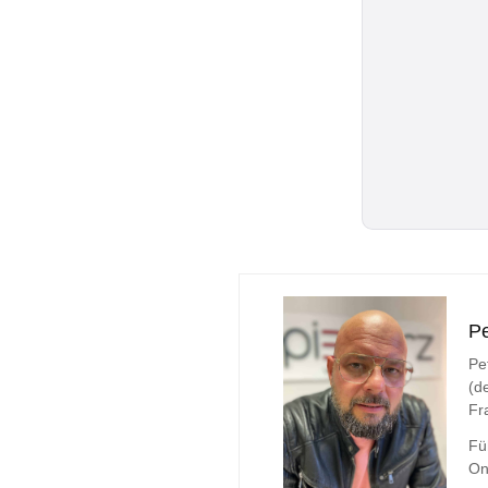
Pe
Pe
(d
Fr
Fü
On