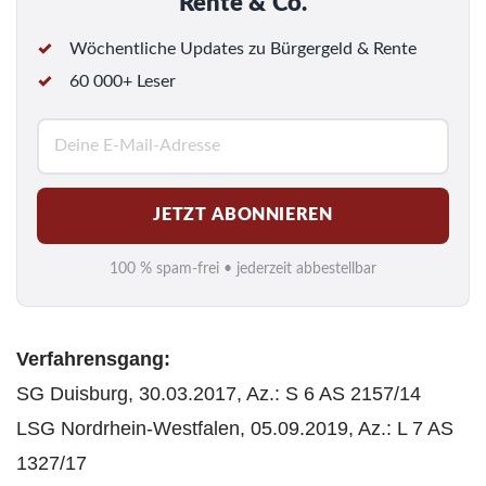
Rente & Co.
Wöchentliche Updates zu Bürgergeld & Rente
60 000+ Leser
E
-
M
JETZT ABONNIEREN
a
i
100 % spam-frei • jederzeit abbestellbar
l
*
Verfahrensgang:
SG Duisburg, 30.03.2017, Az.: S 6 AS 2157/14
LSG Nordrhein-Westfalen, 05.09.2019, Az.: L 7 AS
1327/17