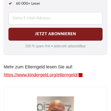
60 000+ Leser
E
-
M
JETZT ABONNIEREN
a
i
100 % spam-frei • jederzeit abbestellbar
l
*
Mehr zum Elterngeld lesen Sie auf:
https://www.kindergeld.org/elterngeld/