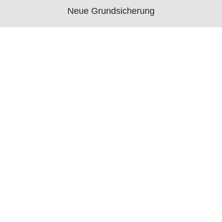
Neue Grundsicherung
Voraussetzungen
Rechner
Antrag
Auszahlungstermine
Mehr
Bürgergeld News
Bürgergeld Forum
Jobcenter
© 2006 - 2026 buergergeld.org