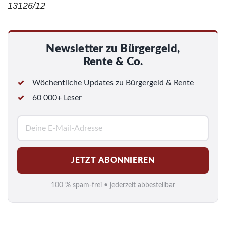
13126/12
Newsletter zu Bürgergeld,
Rente & Co.
Wöchentliche Updates zu Bürgergeld & Rente
60 000+ Leser
E
-
M
JETZT ABONNIEREN
a
i
100 % spam-frei • jederzeit abbestellbar
l
*