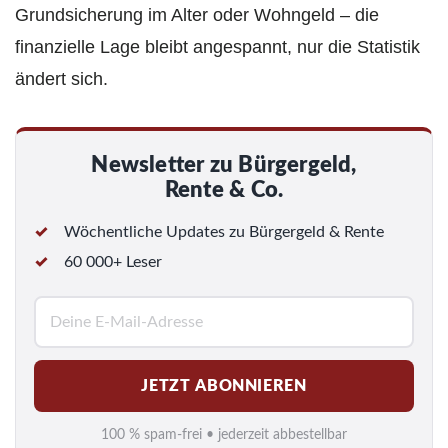
Grundsicherung im Alter oder Wohngeld – die
finanzielle Lage bleibt angespannt, nur die Statistik
ändert sich.
Newsletter zu Bürgergeld,
Rente & Co.
Wöchentliche Updates zu Bürgergeld & Rente
60 000+ Leser
E
-
M
JETZT ABONNIEREN
a
i
100 % spam-frei • jederzeit abbestellbar
l