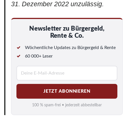
31. Dezember 2022 unzulässig.
Newsletter zu Bürgergeld,
Rente & Co.
Wöchentliche Updates zu Bürgergeld & Rente
60 000+ Leser
E
-
M
JETZT ABONNIEREN
a
i
100 % spam-frei • jederzeit abbestellbar
l
*