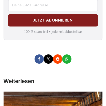
E
-
M
JETZT ABONNIEREN
a
i
100 % spam-frei • jederzeit abbestellbar
l
*
Weiterlesen