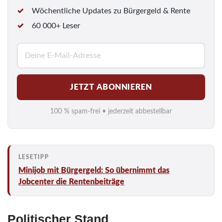
Wöchentliche Updates zu Bürgergeld & Rente
60 000+ Leser
E
-
M
JETZT ABONNIEREN
a
i
100 % spam-frei • jederzeit abbestellbar
l
*
Minijob mit Bürgergeld: So übernimmt das
Jobcenter die Rentenbeiträge
Politischer Stand