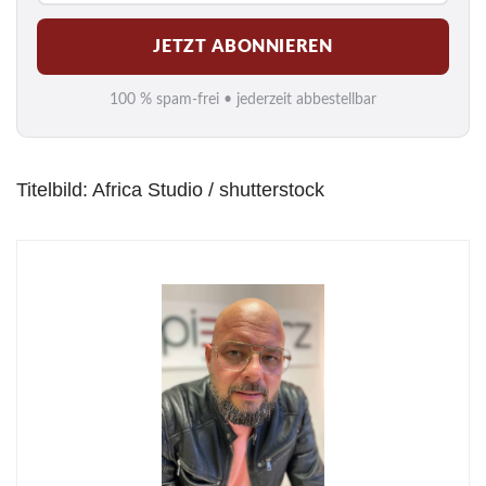
M
JETZT ABONNIEREN
a
i
100 % spam-frei • jederzeit abbestellbar
l
*
Titelbild: Africa Studio / shutterstock