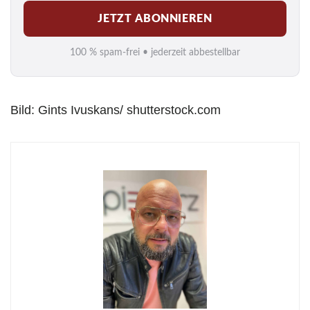
M
JETZT ABONNIEREN
a
i
100 % spam-frei • jederzeit abbestellbar
l
*
Bild: Gints Ivuskans/ shutterstock.com