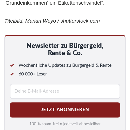
‚Grundeinkommen‘ ein Etikettenschwindel“.
Titelbild: Marian Weyo / shutterstock.com
Newsletter zu Bürgergeld,
Rente & Co.
Wöchentliche Updates zu Bürgergeld & Rente
60 000+ Leser
E
-
M
JETZT ABONNIEREN
a
i
100 % spam-frei • jederzeit abbestellbar
l