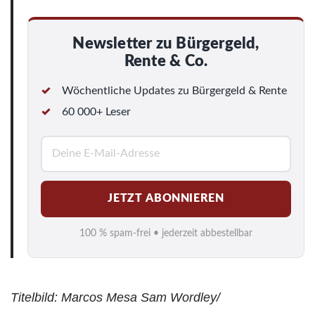
Newsletter zu Bürgergeld,
Rente & Co.
Wöchentliche Updates zu Bürgergeld & Rente
60 000+ Leser
E
-
M
JETZT ABONNIEREN
a
i
100 % spam-frei • jederzeit abbestellbar
l
*
Titelbild: Marcos Mesa Sam Wordley/