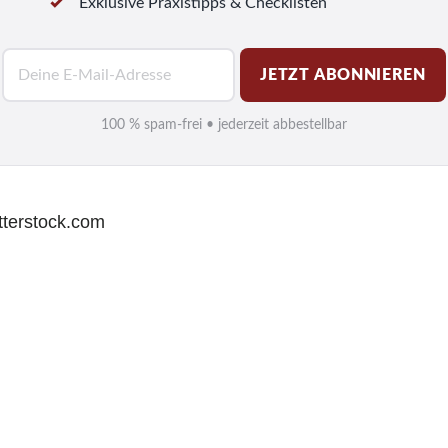
Exklusive Praxistipps & Checklisten
E
JETZT ABONNIEREN
-
M
100 % spam-frei • jederzeit abbestellbar
a
i
l
tterstock.com
*