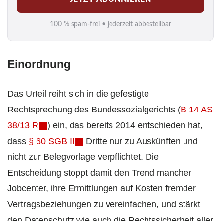
a
i
100 % spam-frei • jederzeit abbestellbar
l
*
Einordnung
Das Urteil reiht sich in die gefestigte
Rechtsprechung des Bundes­sozial­gerichts (
B 14 AS
38/13 R
) ein, das bereits 2014 entschieden hat,
dass
§ 60 SGB II
Dritte nur zu Auskünften und
nicht zur Belegvorlage verpflichtet. Die
Entscheidung stoppt damit den Trend mancher
Jobcenter, ihre Ermittlungen auf Kosten fremder
Vertrags­beziehungen zu vereinfachen, und stärkt
den Datenschutz wie auch die Rechtssicherheit aller