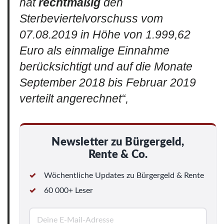
hat
rechtmäßig
den
Sterbeviertelvorschuss vom
07.08.2019 in Höhe von 1.999,62
Euro als einmalige Einnahme
berücksichtigt und auf die Monate
September 2018 bis Februar 2019
verteilt angerechnet“,
Newsletter zu Bürgergeld,
Rente & Co.
Wöchentliche Updates zu Bürgergeld & Rente
60 000+ Leser
E