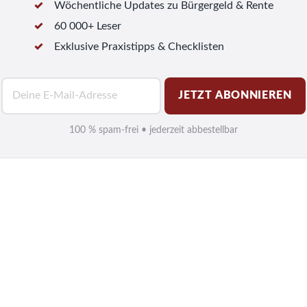
Wöchentliche Updates zu Bürgergeld & Rente
60 000+ Leser
Exklusive Praxistipps & Checklisten
E
JETZT ABONNIEREN
-
M
100 % spam-frei • jederzeit abbestellbar
a
i
l
*