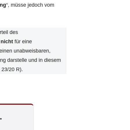
ang
“, müsse jedoch vom
teil des
r
nicht
für eine
 einen unabweisbaren,
ng darstelle und in diesem
 23/20 R).
.