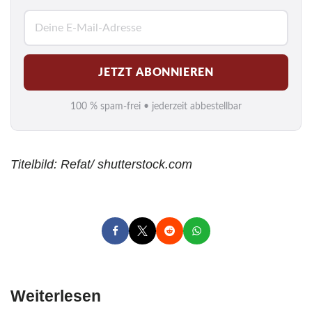
E
-
M
JETZT ABONNIEREN
a
i
100 % spam-frei • jederzeit abbestellbar
l
*
Titelbild: Refat/ shutterstock.com
Weiterlesen