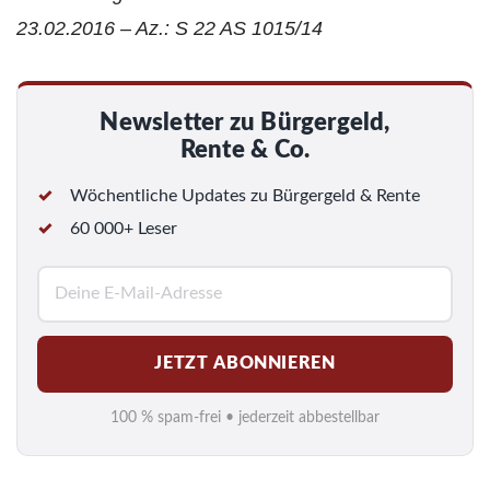
23.02.2016 – Az.: S 22 AS 1015/14
Newsletter zu Bürgergeld,
Rente & Co.
Wöchentliche Updates zu Bürgergeld & Rente
60 000+ Leser
E
-
M
JETZT ABONNIEREN
a
i
100 % spam-frei • jederzeit abbestellbar
l
*