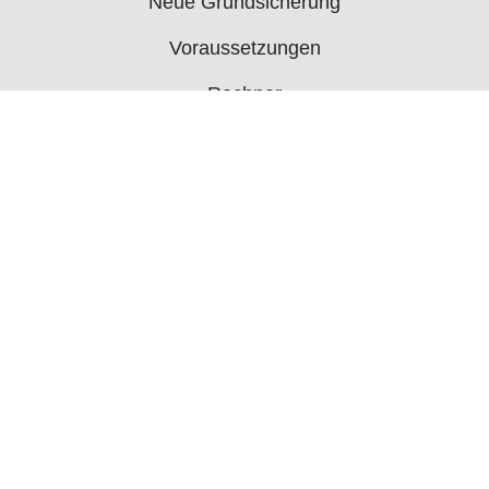
Neue Grundsicherung
Voraussetzungen
Rechner
Antrag
Auszahlungstermine
Mehr
Bürgergeld News
Bürgergeld Forum
Jobcenter
© 2006 - 2026 buergergeld.org