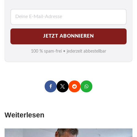
E
-
M
JETZT ABONNIEREN
a
i
100 % spam-frei • jederzeit abbestellbar
l
*
Weiterlesen