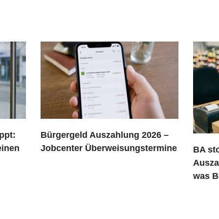
ppt:
Bürgergeld Auszahlung 2026 –
einen
Jobcenter Überweisungstermine
BA st
Ausza
was B