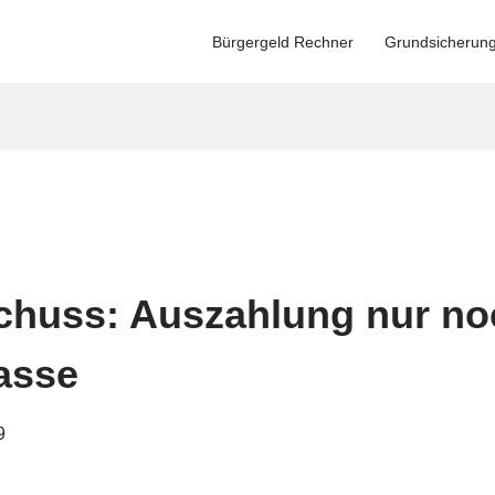
Bürgergeld Rechner
Grundsicherun
schuss: Auszahlung nur no
asse
9