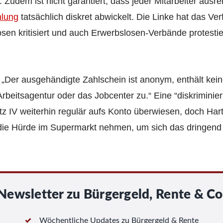
 Zudem ist nicht garantiert, dass jeder Mitarbeiter aus
lung
tatsächlich diskret abwickelt. Die Linke hat das Ver
losen kritisiert und auch Erwerbslosen-Verbände protest
 „Der ausgehändigte Zahlschein ist anonym, enthält kei
rbeitsagentur oder das Jobcenter zu.“ Eine “diskriminie
tz IV weiterhin regulär aufs Konto überwiesen, doch Har
die Hürde im Supermarkt nehmen, um sich das dringend
Newsletter zu Bürgergeld, Rente & Co
Wöchentliche Updates zu Bürgergeld & Rente