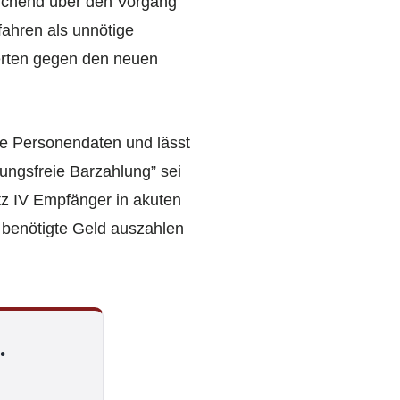
reichend über den Vorgang
fahren als unnötige
ierten gegen den neuen
ne Personendaten und lässt
rungsfreie Barzahlung” sei
tz IV Empfänger in akuten
 benötigte Geld auszahlen
.