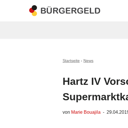
Zum
Inhalt
springen
Startseite
-
News
Hartz IV Vor
Supermarktk
von
Marie Bouajila
29.04.201