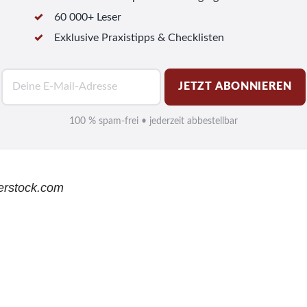
60 000+ Leser
Exklusive Praxistipps & Checklisten
E
JETZT ABONNIEREN
-
M
100 % spam-frei • jederzeit abbestellbar
a
i
l
terstock.com
*