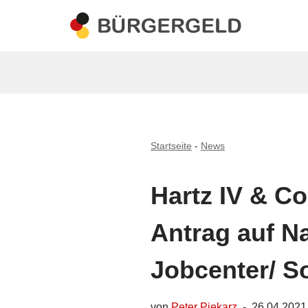
Zum
Inhalt
springen
Startseite
-
News
Hartz IV & Co
Antrag auf 
Jobcenter/ S
von
Peter Piekarz
26.04.2021