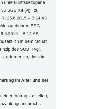
gen unterkunftsbezogene
35 SGB XII (vgl. zu
 R; 25.6.2015 – B 14 AS
nschlussgebühren BSG
 8.5.2019 – B 14 AS
rundsätzlich in dem Monat
inzip des SGB II vgl.
t erforderlich, dass im
herung im Alter und bei
t einen Antrag zu stellen,
achzahlungsanspruchs