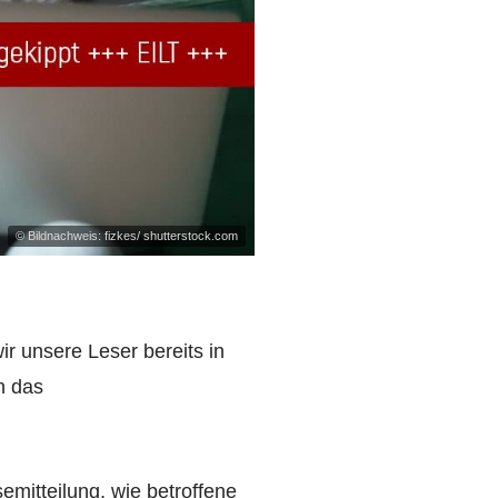
© Bildnachweis: fizkes/ shutterstock.com
 unsere Leser bereits in
h das
semitteilung, wie betroffene