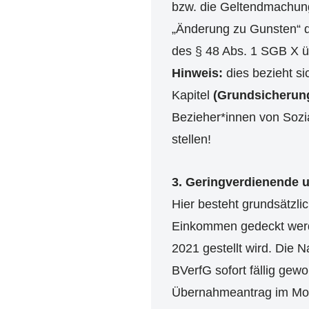
bzw. die Geltendmachung
„Änderung zu Gunsten“ d
des § 48 Abs. 1 SGB X
Hinweis:
dies bezieht s
Kapitel
(Grundsicherung
Bezieher*innen von Sozi
stellen!
3. Geringverdienende u
Hier besteht grundsätzl
Einkommen gedeckt werde
2021 gestellt wird. Die 
BVerfG sofort fällig gew
Übernahmeantrag im Monat