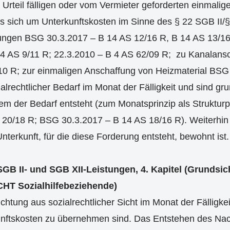
 Urteil fälligen oder vom Vermieter geforderten einmali
 sich um Unterkunftskosten im Sinne des § 22 SGB II/§ 
ngen BSG 30.3.2017 – B 14 AS 12/16 R, B 14 AS 13/16
 4 AS 9/11 R; 22.3.2010 – B 4 AS 62/09 R; zu Kanala
10 R; zur einmaligen Anschaffung von Heizmaterial BSG
ialrechtlicher Bedarf im Monat der Fälligkeit und sind g
m der Bedarf entsteht (zum Monatsprinzip als Strukturpr
0/18 R; BSG 30.3.2017 – B 14 AS 18/16 R). Weiterhin is
Unterkunft, für die diese Forderung entsteht, bewohnt ist.
SGB II- und SGB XII-Leistungen, 4. Kapitel (Grundsic
HT Sozialhilfebeziehende)
ichtung aus sozialrechtlicher Sicht im Monat der Fälligkei
kunftskosten zu übernehmen sind. Das Entstehen des N