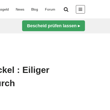
gsgeld
News
Blog
Forum
Bescheid prüfen lassen ▸
el : Eiliger
urch