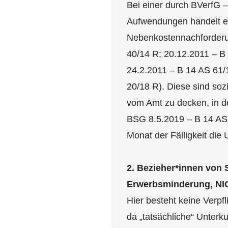
Bei einer durch BVerfG –
Aufwendungen handelt es
Nebenkostennachforderu
40/14 R; 20.12.2011 – B
24.2.2011 – B 14 AS 61/
20/18 R). Diese sind soz
vom Amt zu decken, in de
BSG 8.5.2019 – B 14 AS 2
Monat der Fälligkeit die 
2. Bezieher*innen von 
Erwerbsminderung, NIC
Hier besteht keine Verpfl
da „tatsächliche“ Unter