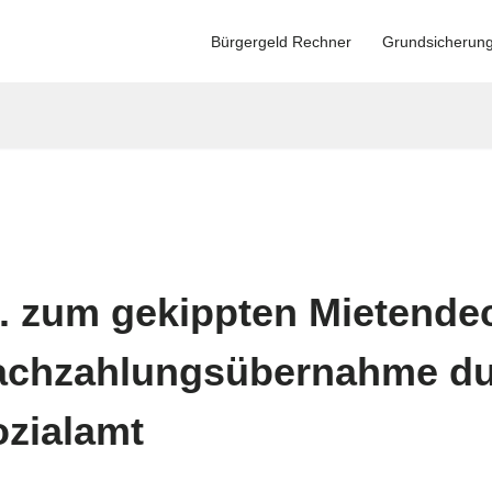
Bürgergeld Rechner
Grundsicherun
. zum gekippten Mietendeck
Nachzahlungsübernahme d
ozialamt