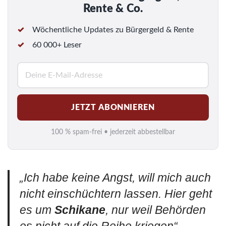
Rente & Co.
Wöchentliche Updates zu Bürgergeld & Rente
60 000+ Leser
E
-
M
JETZT ABONNIEREN
a
i
100 % spam-frei • jederzeit abbestellbar
l
*
„
Ich habe keine Angst, will mich auch
nicht einschüchtern lassen. Hier geht
es um
Schikane
, nur weil Behörden