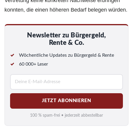
Vertretung keine konkreten Nachweise erbringen
konnten, die einen höheren Bedarf belegen würden.
Newsletter zu Bürgergeld,
Rente & Co.
Wöchentliche Updates zu Bürgergeld & Rente
60 000+ Leser
E
-
M
JETZT ABONNIEREN
a
i
100 % spam-frei • jederzeit abbestellbar
l
*