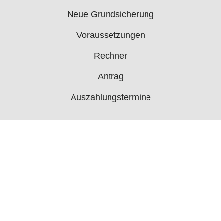
Neue Grundsicherung
Voraussetzungen
Rechner
Antrag
Auszahlungstermine
Mehr
Bürgergeld News
Bürgergeld Forum
Jobcenter
© 2006 - 2026 buergergeld.org