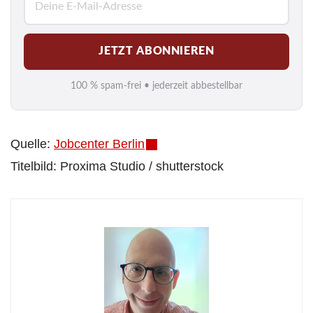
-
M
JETZT ABONNIEREN
a
i
100 % spam-frei • jederzeit abbestellbar
l
*
Quelle:
Jobcenter Berlin
Titelbild: Proxima Studio / shutterstock