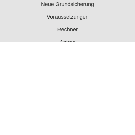
Neue Grundsicherung
Voraussetzungen
Rechner
Antrag
Auszahlungstermine
Mehr
Bürgergeld News
Bürgergeld Forum
Jobcenter
© 2006 - 2026 buergergeld.org