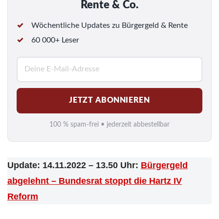
Rente & Co.
Wöchentliche Updates zu Bürgergeld & Rente
60 000+ Leser
E
-
M
JETZT ABONNIEREN
a
i
100 % spam-frei • jederzeit abbestellbar
l
*
Update: 14.11.2022 – 13.50 Uhr:
Bürgergeld
abgelehnt – Bundesrat stoppt die Hartz IV
Reform