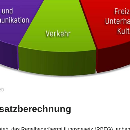
elsatzberechnung
g steht das Regelbedarfsermittlungsgesetz (RBEG), anha