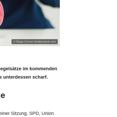
© Diego Cervo/ shutterstock.com
 Regelsätze im kommenden
s unterdessen scharf.
ze
einer Sitzung. SPD, Union