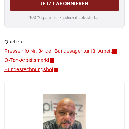
JETZT ABONNIEREN
a
i
100 % spam-frei • jederzeit abbestellbar
l
*
Quellen:
Presseinfo Nr. 34 der Bundesagentur für Arbeit
O-Ton-Arbeitsmarkt
Bundesrechnungshof