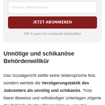
E
-
M
JETZT ABONNIEREN
a
i
100 % spam-frei • jederzeit abbestellbar
l
*
Unnötige und schikanöse
Behördenwillkür
Das Sozialgericht stellte keine Widersprüche fest,
sondern wertete die
Verzögerungstaktik des
Jobcenters als unnötig und schikanös
. Trotz
klarer Beweise und vollständiger Unterlagen zögerte