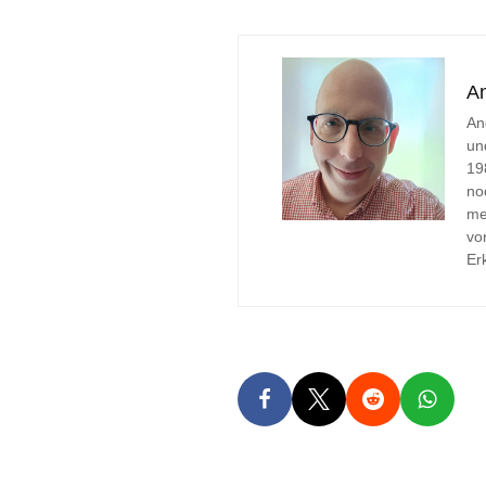
A
An
un
19
no
me
vo
Er