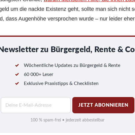
eld um die nackte Existenz geht, sollte man sich nicht 
nd, dass Augenhöhe versprochen wurde – nur leider eher
Newsletter zu Bürgergeld, Rente & Co
Wöchentliche Updates zu Bürgergeld & Rente
60 000+ Leser
Exklusive Praxistipps & Checklisten
E
JETZT ABONNIEREN
-
M
100 % spam-frei • jederzeit abbestellbar
a
i