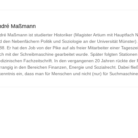
l
*
ndré Maßmann
dré Maßmann ist studierter Historiker (Magister Artium mit Hauptfach
d den Nebenfächern Politik und Soziologie an der Universität Münster). Jo
88. Er hat den Job von der Pike auf als freier Mitarbeiter einer Tageszei
ch mit der Schreibmaschine gearbeitet wurde. Später folgten Stationen 
dizinischen Fachzeitschrift. In den vergangenen 20 Jahren rückte der
rrangig in den Bereichen Finanzen, Energie und Sozialrecht. Dabei fließ
kenntnis ein, dass man für Menschen und nicht (nur) für Suchmaschine