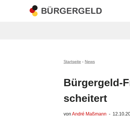
Zum
Inhalt
springen
Startseite
-
News
Bürgergeld-F
scheitert
von
André Maßmann
12.10.2