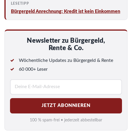
Bürgergeld Anrechnung: Kredit ist kein Einkommen
Newsletter zu Bürgergeld,
Rente & Co.
Wöchentliche Updates zu Bürgergeld & Rente
60 000+ Leser
E
-
M
JETZT ABONNIEREN
a
i
100 % spam-frei • jederzeit abbestellbar
l
*