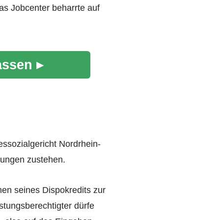
as Jobcenter beharrte auf
assen ▸
essozialgericht Nordrhein-
tungen zustehen.
men seines Dispokredits zur
tungsberechtigter dürfe