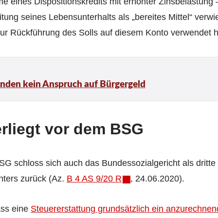
e eines Dispositionskredits mit erhöhter Zinsbelastung
tung seines Lebensunterhalts als „bereites Mittel“ verw
r Rückführung des Solls auf diesem Konto verwendet 
nden kein Anspruch auf Bürgergeld
erliegt vor dem BSG
G schloss sich auch das Bundessozialgericht als dritte 
nters zurück (Az.
B 4 AS 9/20 R
, 24.06.2020).
ass eine
Steuererstattung grundsätzlich ein anzurechn