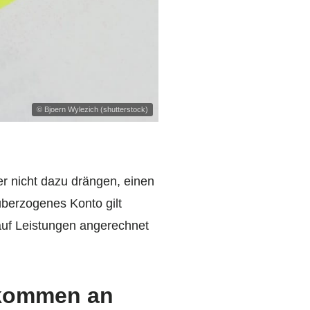
© Bjoern Wylezich (shutterstock)
r nicht dazu drängen, einen
überzogenes Konto gilt
 auf Leistungen angerechnet
nkommen an