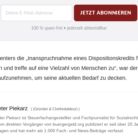
E
JETZT ABONNIEREN
-
M
100 % spam-frei • jederzeit abbestellbar
a
i
l
nters die „Inanspruchnahme eines Dispositionskredits fü
*
und treffe auf eine Vielzahl von Menschen zu“, war der 
 aufzunehmen, um seine aktuellen Bedarf zu decken.
ter Piekarz
(
(Gründer & Chefredakteur)
)
ter Piekarz ist Steuerfachangestellter und Fachjournalist für Sozialrech
em direkten Vorgänger von buergergeld.org publiziert er seit über 20 Ja
agen und hat mehr als 1.000 Fach- und News-Beiträge verfasst.