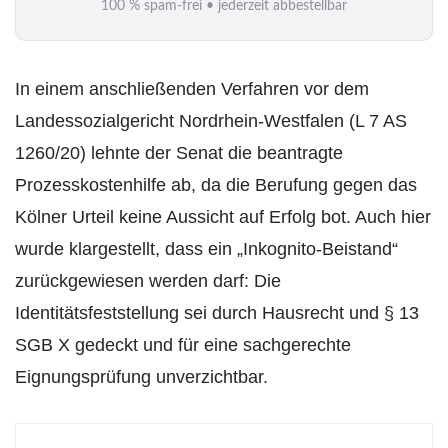
100 % spam-frei • jederzeit abbestellbar
l
*
In einem anschließenden Verfahren vor dem
Landessozialgericht Nordrhein-Westfalen (L 7 AS
1260/20) lehnte der Senat die beantragte
Prozesskosten­hilfe ab, da die Berufung gegen das
Kölner Urteil keine Aussicht auf Erfolg bot. Auch hier
wurde klargestellt, dass ein „Inkognito-Beistand“
zurückgewiesen werden darf: Die
Identitätsfeststellung sei durch Hausrecht und § 13
SGB X gedeckt und für eine sachgerechte
Eignungs­prüfung unverzichtbar.