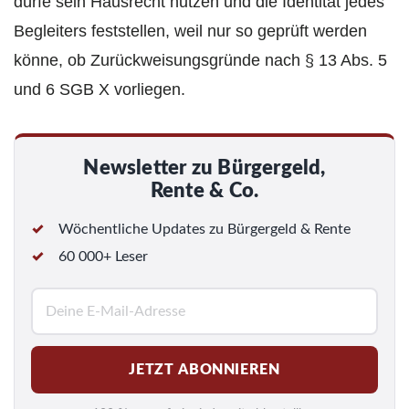
dürfe sein Hausrecht nutzen und die Identität jedes
Begleiters feststellen, weil nur so geprüft werden
könne, ob Zurückweisungsgründe nach § 13 Abs. 5
und 6 SGB X vorliegen.
Newsletter zu Bürgergeld,
Rente & Co.
Wöchentliche Updates zu Bürgergeld & Rente
60 000+ Leser
E
-
M
JETZT ABONNIEREN
a
i