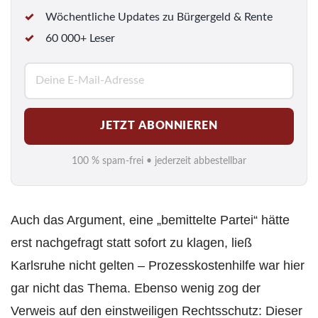
Wöchentliche Updates zu Bürgergeld & Rente
60 000+ Leser
E
-
M
JETZT ABONNIEREN
a
i
100 % spam-frei • jederzeit abbestellbar
l
*
Auch das Argument, eine „bemittelte Partei“ hätte
erst nachgefragt statt sofort zu klagen, ließ
Karlsruhe nicht gelten – Prozesskostenhilfe war hier
gar nicht das Thema. Ebenso wenig zog der
Verweis auf den einstweiligen Rechtsschutz: Dieser