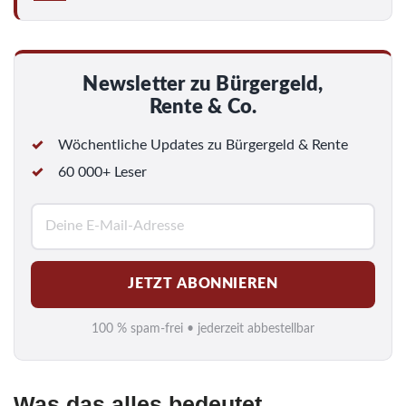
Newsletter zu Bürgergeld,
Rente & Co.
Wöchentliche Updates zu Bürgergeld & Rente
60 000+ Leser
E
-
M
JETZT ABONNIEREN
a
i
100 % spam-frei • jederzeit abbestellbar
l
*
Was das alles bedeutet