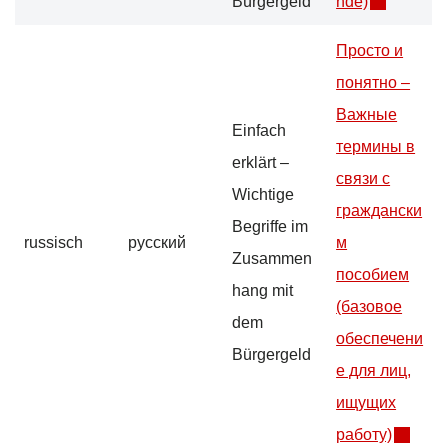
Bürgergeld
nde)
Просто и
понятно –
Важные
Einfach
термины в
erklärt –
связи с
Wichtige
граждански
Begriffe im
russisch
русский
м
Zusammen
пособием
hang mit
(базовое
dem
обеспечени
Bürgergeld
е для лиц,
ищущих
работу)