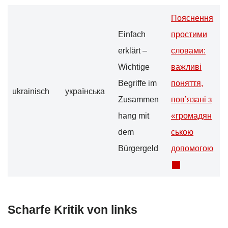
Пояснення
Einfach
простими
erklärt –
словами:
Wichtige
важливі
Begriffe im
поняття,
ukrainisch
українська
Zusammen
пов’язані з
hang mit
«громадян
dem
ською
Bürgergeld
допомогою
Scharfe Kritik von links