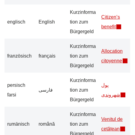
Kurzinforma
Citizen’s
englisch
English
tion zum
benefit
Bürgergeld
Kurzinforma
Allocation
französisch
français
tion zum
citoyenne
Bürgergeld
Kurzinforma
persisch
پول
فارسی
tion zum
farsi
شهروندی
Bürgergeld
Kurzinforma
Venitul de
rumänisch
română
tion zum
cetățean
Bürgergeld