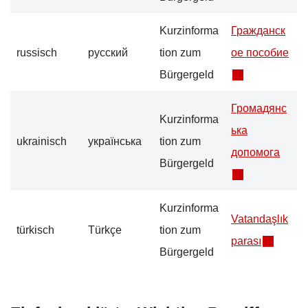
Kurzinforma
Гражданск
russisch
русский
tion zum
ое пособие
Bürgergeld
Громадянс
Kurzinforma
ька
ukrainisch
українська
tion zum
допомога
Bürgergeld
Kurzinforma
Vatandaşlık
türkisch
Türkçe
tion zum
parası
Bürgergeld