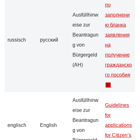
по
Ausfüllhinw
заполнени
eise zur
ю бланка
Beantragun
заявления
russisch
русский
g von
на
Bürgergeld
получение
(AH)
гражданско
го пособия
Ausfüllhinw
Guidelines
eise zur
for
Beantragun
englisch
English
applications
g von
for Citizen’s
Bürgergeld