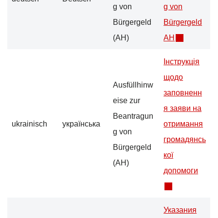
g von
g von
Bürgergeld
Bürgergeld
(AH)
AH
Інструкція
щодо
Ausfüllhinw
заповненн
eise zur
я заяви на
Beantragun
ukrainisch
українська
отримання
g von
громадянсь
Bürgergeld
кої
(AH)
допомоги
Указания