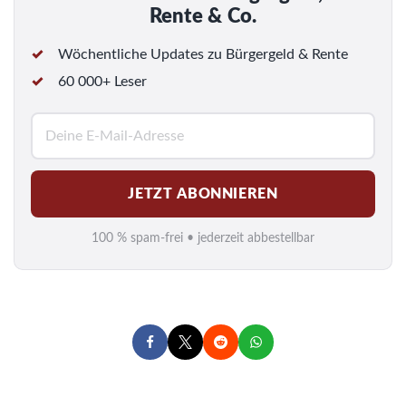
Rente & Co.
Wöchentliche Updates zu Bürgergeld & Rente
60 000+ Leser
E
-
M
JETZT ABONNIEREN
a
i
100 % spam-frei • jederzeit abbestellbar
l
*