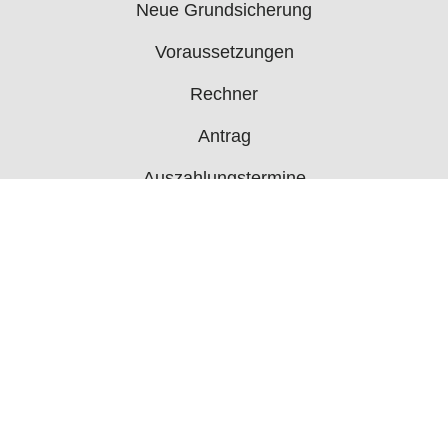
Neue Grundsicherung
Voraussetzungen
Rechner
Antrag
Auszahlungstermine
Mehr
Bürgergeld News
Bürgergeld Forum
Jobcenter
© 2006 - 2026 buergergeld.org