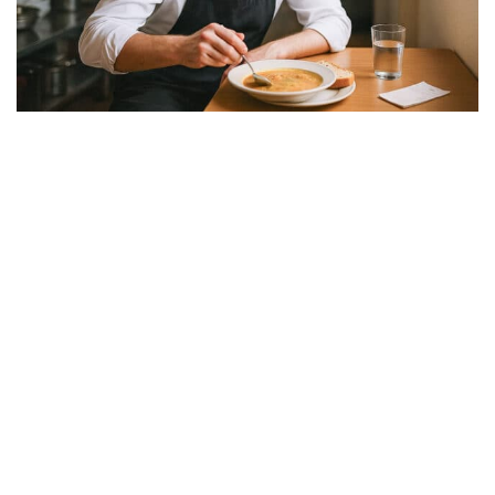
Rein rechtlich ist eine kostenlose Mahlzeit, die der
Arbeitgeber seinen Arbeitnehmern zur Verfügung
stellt, eine „Einnahme in Geldeswert“. Ob man sie in
Anspruch nimmt oder...
« Zurück
1
2
3
4
5
…
41
Weiter »