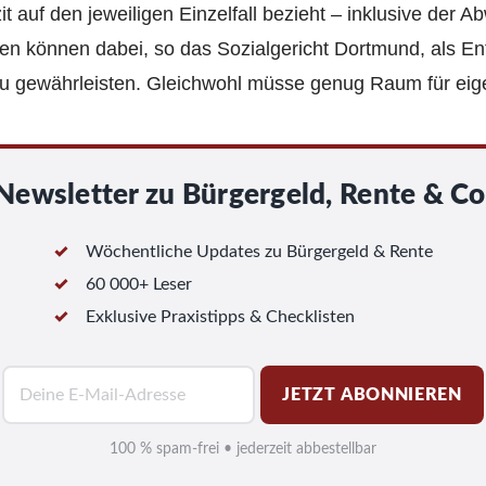
it auf den jeweiligen Einzelfall bezieht – inklusive der A
n können dabei, so das Sozialgericht Dortmund, als E
u gewährleisten. Gleichwohl müsse genug Raum für eig
Newsletter zu Bürgergeld, Rente & Co
Wöchentliche Updates zu Bürgergeld & Rente
60 000+ Leser
Exklusive Praxistipps & Checklisten
E
JETZT ABONNIEREN
-
M
100 % spam-frei • jederzeit abbestellbar
a