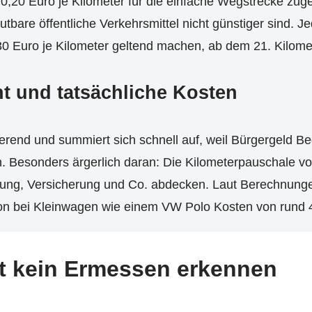
0,20 Euro je Kilometer für die einfache Wegstrecke zuge
utbare öffentliche Verkehrsmittel nicht günstiger sind. 
0 Euro je Kilometer geltend machen, ab dem 21. Kilomet
nt und tatsächliche Kosten
erend und summiert sich schnell auf, weil Bürgergeld Bed
 Besonders ärgerlich daran: Die Kilometerpauschale von
rtung, Versicherung und Co. abdecken. Laut Berechnun
hon bei Kleinwagen wie einem VW Polo Kosten von rund 4
st kein Ermessen erkennen