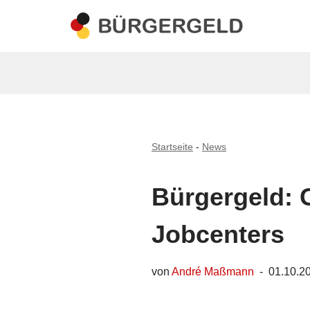
Zum
Inhalt
springen
Startseite
-
News
Bürgergeld: G
Jobcenters
von
André Maßmann
01.10.2