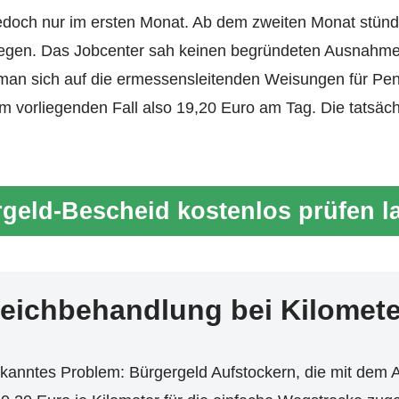
 jedoch nur im ersten Monat. Ab dem zweiten Monat stü
egen. Das Jobcenter sah keinen begründeten Ausnahmefa
 man sich auf die ermessensleitenden Weisungen für Pen
Im vorliegenden Fall also 19,20 Euro am Tag. Die tatsäch
geld-Bescheid kostenlos prüfen l
leichbehandlung bei Kilomet
bekanntes Problem: Bürgergeld Aufstockern, die mit dem A