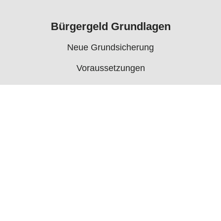
Bürgergeld Grundlagen
Neue Grundsicherung
Voraussetzungen
Rechner
Antrag
Auszahlungstermine
Mehr
Bürgergeld News
Bürgergeld Forum