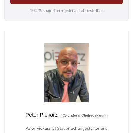
i
100 % spam-frei • jederzeit abbestellbar
l
*
Peter Piekarz
(
(Gründer & Chefredakteur)
)
Peter Piekarz ist Steuerfachangestellter und