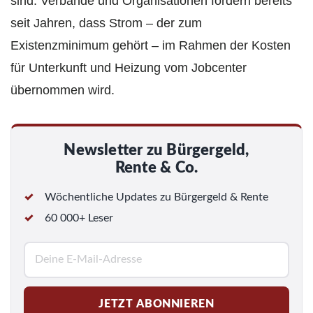
sind. Verbände und Organisationen fordern bereits
seit Jahren, dass Strom – der zum
Existenzminimum gehört – im Rahmen der Kosten
für Unterkunft und Heizung vom Jobcenter
übernommen wird.
Newsletter zu Bürgergeld,
Rente & Co.
Wöchentliche Updates zu Bürgergeld & Rente
60 000+ Leser
E
-
M
JETZT ABONNIEREN
a