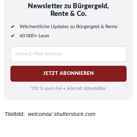
Newsletter zu Bürgergeld,
Rente & Co.
Wöchentliche Updates zu Bürgergeld & Rente
60 000+ Leser
E
-
M
JETZT ABONNIEREN
a
i
100 % spam-frei • jederzeit abbestellbar
l
*
Titelbild:
welcomia/ shutterstock.com