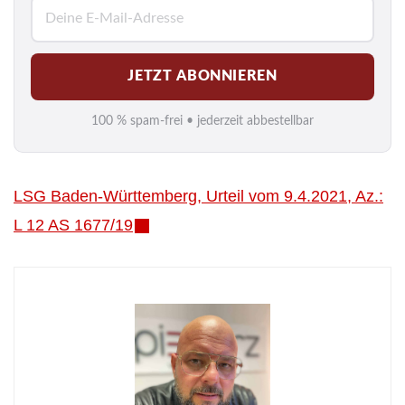
E
-
M
JETZT ABONNIEREN
a
i
100 % spam-frei • jederzeit abbestellbar
l
*
LSG Baden-Württemberg, Urteil vom 9.4.2021, Az.:
L 12 AS 1677/19