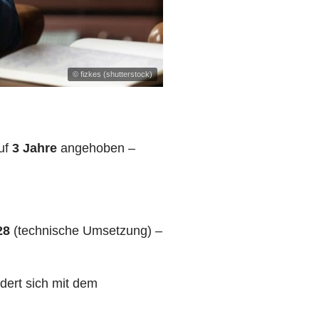
© fizkes (shutterstock)
uf
3 Jahre
angehoben –
28
(technische Umsetzung) –
dert sich mit dem