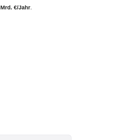
 Mrd. €/Jahr
.