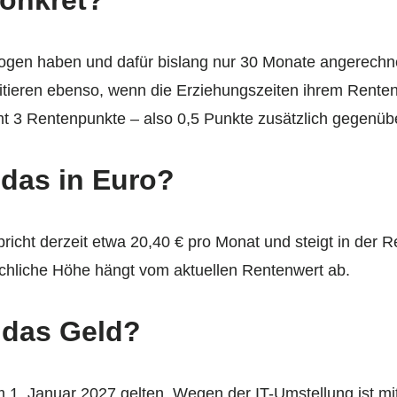
rzogen haben und dafür bislang nur 30 Monate angerechne
ofitieren ebenso, wenn die Erziehungszeiten ihrem Rente
amt 3 Rentenpunkte – also 0,5 Punkte zusätzlich gegenüb
 das in Euro?
pricht derzeit etwa 20,40 € pro Monat und steigt in der R
ächliche Höhe hängt vom aktuellen Rentenwert ab.
 das Geld?
 1. Januar 2027 gelten. Wegen der IT-Umstellung ist mi