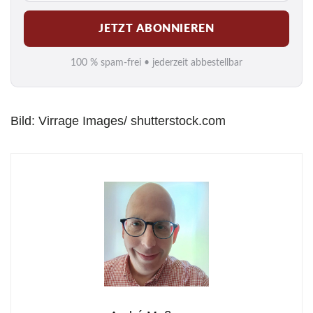
M
JETZT ABONNIEREN
a
i
100 % spam-frei • jederzeit abbestellbar
l
*
Bild: Virrage Images/ shutterstock.com