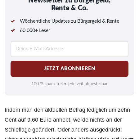
Newsletter zu Bürgergeld,
Rente & Co.
Wöchentliche Updates zu Bürgergeld & Rente
60 000+ Leser
E
-
M
JETZT ABONNIEREN
a
i
100 % spam-frei • jederzeit abbestellbar
l
*
Indem man den aktuellen Betrag lediglich um zehn
Cent auf 9,60 Euro anhebt, werde nichts an der
Schieflage geändert. Oder anders ausgedrückt: